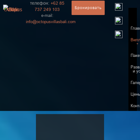
телефон:
+62 85
Бронировать
737 249 103
e-mail:
info@
octopusvillasbali.com
Глав
Вил
Паке
Разв
и у
Гале
Цен
Конт