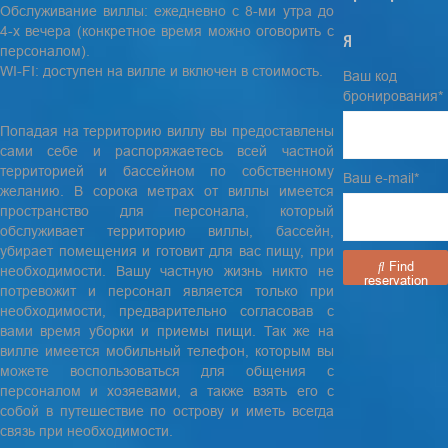
Обслуживание виллы: ежедневно с 8-ми утра до
4-х вечера (конкретное время можно оговорить с
я
персоналом).
WI-FI: доступен на вилле и включен в стоимость.
Ваш код
бронирования*
Попадая на территорию виллу вы предоставлены
сами себе и распоряжаетесь всей частной
территорией и бассейном по собственному
Ваш e-mail*
желанию. В сорока метрах от виллы имеется
пространство для персонала, который
обслуживает территорию виллы, бассейн,
убирает помещения и готовит для вас пищу, при
Find
необходимости. Вашу частную жизнь никто не
reservation
потревожит и персонал является только при
необходимости, предварительно согласовав с
вами время уборки и приемы пищи. Так же на
вилле имеется мобильный телефон, которым вы
можете воспользоваться для общения с
персоналом и хозяевами, а также взять его с
собой в путешествие по острову и иметь всегда
связь при необходимости.