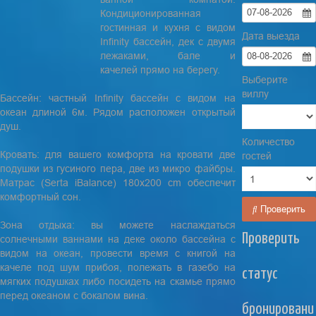
07-08-2026
Кондиционированная
гостинная и кухня с видом
Дата выезда
Infinity бассейн, дек с двумя
лежаками, бале и
08-08-2026
качелей прямо на берегу.
Выберите
виллу
Бассейн: частный Infinity бассейн с видом на
океан длиной 6м. Рядом расположен открытый
душ.
Количество
Кровать: для вашего комфорта на кровати две
гостей
подушки из гусиного пера, две из микро файбры.
Матрас (Serta iBalance) 180x200 cm обеспечит
комфортный сон.
Проверить
Зона отдыха: вы можете наслаждаться
Проверить
солнечными ваннами на деке около бассейна с
видом на океан, провести время с книгой на
качеле под шум прибоя, полежать в газебо на
статус
мягких подушках либо посидеть на скамье прямо
перед океаном с бокалом вина.
бронировани