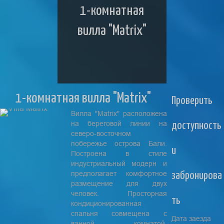
1-комнатная
вилла "Matrix"
1-комнатная вилла "Matrix"
Проверить
Вилла "Matrix" расположена
на береговой линии на
доступность
северо-восточном
побережье острова Бали.
и
Построена в стиле
индустриальный модерн и
предполагает комфортное
забронирова
размещение для двух
человек. Просторная
ть
кондиционированная
спальня совмещена с
Дата заезда
ванной комнатой.