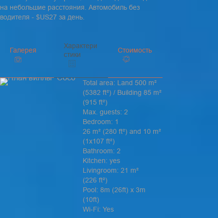
на небольшие расстояния. Автомобиль без
водителя - $US27 за день.
Характери
Галерея
Стоимость
стики
Total area: Land 500 m²
(5382 ft²) / Building 85 m²
(915 ft²)
Max. guests: 2
Bedroom: 1
26 m² (280 ft²) and 10 m²
(1x107 ft²)
Bathroom: 2
Kitchen: yes
Livingroom: 21 m²
(226 ft²)
Pool: 8m (26ft) x 3m
(10ft)
Wi-Fi: Yes