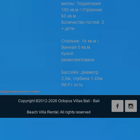
виллы: Территория
150 кв.м / Строение
60 кв м
Количество гостей: 2
+ дети
Cпальня: 14 кв.м /
Ванная 5 кв.м.
Кухня:
укомплектована
Бассейн: диаметр
2,5м, глубина 1,45м
Wi-Fi: есть
FaLang translation system by Faboba
Copyright ©2012-2026 Octopus Villas Bali - Bali
Beach Villa Rental. All rights reserved