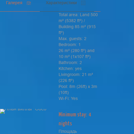
Галерея
Характеристики
Стоимость
Total area: Land 500
m² (5382 ft²) /
Building 85 m² (915
ft²)
Max. guests: 2
Bedroom: 1
26 m² (280 ft²) and
10 m² (1x107 ft²)
Bathroom: 2
Kitchen: yes
Livingroom: 21 m²
(226 ft²)
Pool: 8m (26ft) x 3m
(10ft)
Wi-Fi: Yes
Minimum stay: 4
nights
Площадь