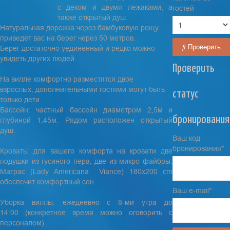
с деком и двумя лежаками, а
гостей
также открытый душ.
Натуральная дорожка через бамбуковую рощу
приведет вас на берег через 50 метров.
Проверить
Берег достаточно уединенный и редко можно
увидеть других людей.
Проверить
На вилле комфортно разместятся двое
взрослых, дополнительными гостями могут быть
статус
только дети.
Бассейн: частный бассейн диаметром 2,5м и
бронирования
глубиной 1,45м. Рядом расположен открытый
душ.
Ваш код
бронирования*
Кровать: для вашего комфорта на кровати две
подушки из гусиного пера, две из микро файбры.
Матрас (Lady Americana Viance) 180x200 cm
обеспечит комфортный сон.
Ваш e-mail*
Уборка виллы: ежедневно с 8-ми утра до
14:00 (конкретное время можно оговорить с
персоналом).