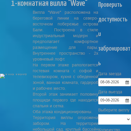
1-комнатная вилла "Wave"
Проверить
Вилла "Wave" расположена на
береговой линии на северо-
доступность
восточном побережье острова
Бали. Построена в стиле
и
индустриальный модерн и
предполагает комфортное
размещение для пары.
забронироват
Внутреннее пространство - 2х
уровневый лофт.
ь
На первом этаже рапологается
гостевая комната с софой и
Дата заезда
телевизором, кухня с обеденной
08-08-2026
зоной, ванная комната, гардероб
и рабочее место.
Дата выезда
Второй этаж занимает половину
площиди первого где находится
09-08-2026
спальня и сетка.
Выберите виллу
Оба этажа кондиционированы.
Территория виллы огорожена
забором. На территории
небольшой сад, круглый бассейн
Количество