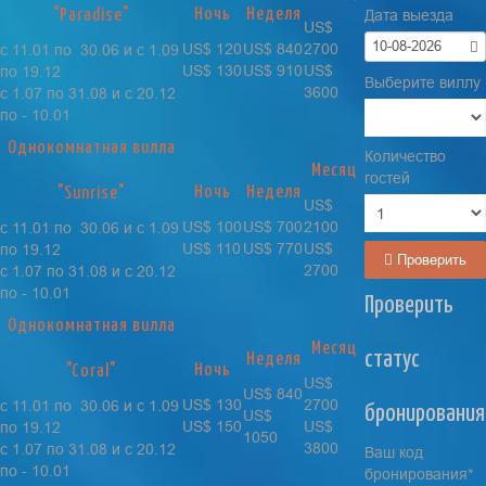
Ночь
Неделя
"Paradise"
Дата выезда
US$
10-08-2026
US$ 120
US$ 840
2700
с 11.01 по 30.06 и с 1.09
US$ 130
US$ 910
US$
по 19.12
Выберите виллу
3600
с 1.07 по 31.08 и с 20.12
по - 10.01
Однокомнатная вилла
Количество
Месяц
гостей
Ночь
Неделя
"Sunrise"
US$
US$ 100
US$ 700
2100
с 11.01 по 30.06 и с 1.09
US$ 110
US$ 770
US$
по 19.12
Проверить
2700
с 1.07 по 31.08 и с 20.12
по - 10.01
Проверить
Однокомнатная вилла
Месяц
статус
Неделя
Ночь
"Coral"
US$
US$ 840
US$ 130
2700
с 11.01 по 30.06 и с 1.09
бронирования
US$
US$ 150
US$
по 19.12
1050
3800
с 1.07 по 31.08 и с 20.12
Ваш код
по - 10.01
бронирования*