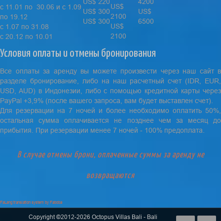
US$ 220
4200
US$
с 11.01 по 30.06 и с 1.09
US$ 300
US$
2100
по 19.12
US$ 300
6500
US$
с 1.07 по 31.08
2100
с 20.12 по 10.01
Условия оплаты и отмены бронирования
Все оплаты за аренду вы можете произвести через наш сайт в
разделе бронирование, либо на наш расчетный счет (IDR, EUR,
USD, AUD) в Индонезии, либо с помощью кредитной карты через
PayPal +3,9% (после вашего запроса, вам будет выставлен счет).
Для резервации на 7 ночей и более необходимо оплатить 50%,
остальная сумма оплачивается не позднее чем за месяц до
прибытия. При резервации менее 7 ночей - 100% предоплата.
В случае отмены брони, оплаченные суммы за аренду не
возвращаются
FaLang translation system by Faboba
Copyright ©2012-2026 Octopus Villas Bali - Bali